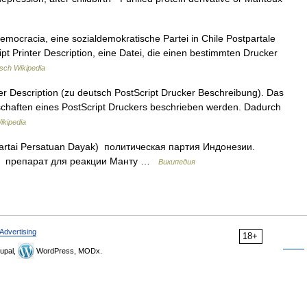
Democracia, eine sozialdemokratische Partei in Chile Postpartale
t Printer Description, eine Datei, die einen bestimmten Drucker
sch Wikipedia
ter Description (zu deutsch PostScript Drucker Beschreibung). Das
genschaften eines PostScript Druckers beschrieben werden. Dadurch
ikipedia
rtai Persatuan Dayak) политическая партия Индонезии.
ive) препарат для реакции Манту …
Википедия
Advertising
18+
upal,
WordPress, MODx.