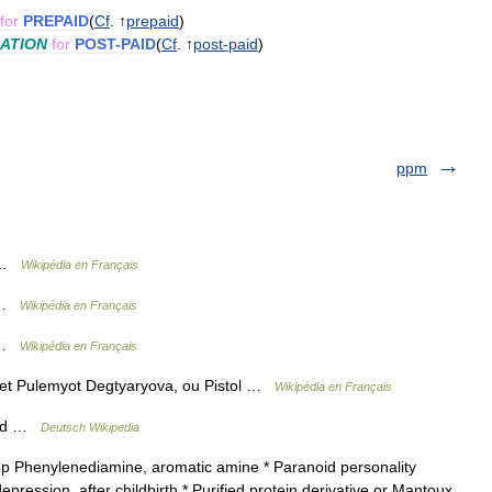
for
PREPAID
(
Cf
. ↑
prepaid
)
ATION
for
POST
-
PAID
(
Cf
. ↑
post
-
paid
)
ppm
D …
Wikipédia en Français
D …
Wikipédia en Français
D …
Wikipédia en Français
et Pulemyot Degtyaryova, ou Pistol …
Wikipédia en Français
land …
Deutsch Wikipedia
 p Phenylenediamine, aromatic amine * Paranoid personality
epression, after childbirth * Purified protein derivative or Mantoux