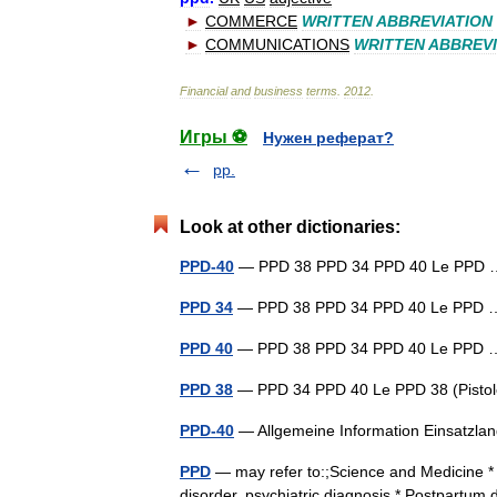
►
COMMERCE
WRITTEN
ABBREVIATION
►
COMMUNICATIONS
WRITTEN
ABBREVI
Financial
and
business
terms
.
2012
.
Игры ⚽
Нужен реферат?
pp.
Look at other dictionaries:
PPD-40
— PPD 38 PPD 34 PPD 40 Le PP
PPD 34
— PPD 38 PPD 34 PPD 40 Le PP
PPD 40
— PPD 38 PPD 34 PPD 40 Le PP
PPD 38
— PPD 34 PPD 40 Le PPD 38 (Pistol
PPD-40
— Allgemeine Information Einsatz
PPD
— may refer to:;Science and Medicine *
disorder, psychiatric diagnosis * Postpartum d