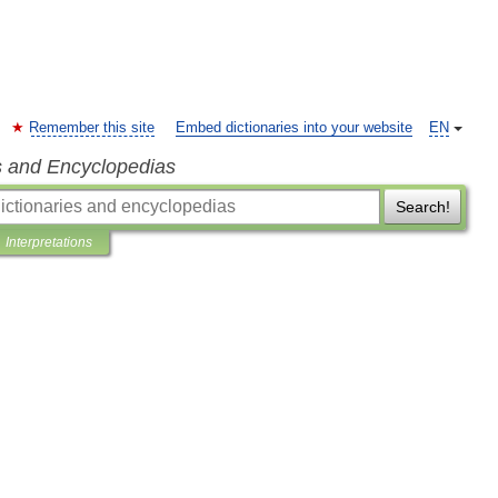
Remember this site
Embed dictionaries into your website
EN
s and Encyclopedias
Search!
Interpretations