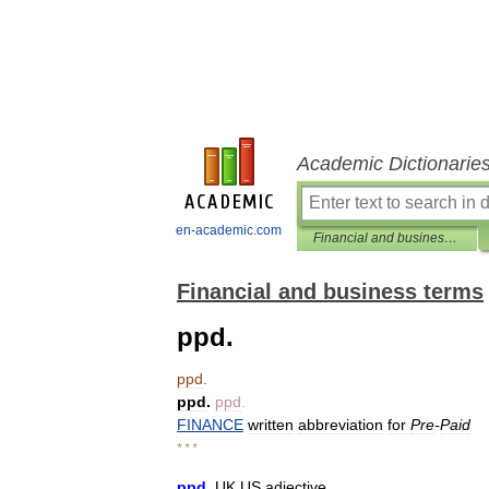
Academic Dictionarie
en-academic.com
Financial and business terms
Financial and business terms
ppd.
ppd
.
ppd
.
ppd
.
FINANCE
written
abbreviation
for
Pre
-
Paid
* * *
ppd
.
UK
US
adjective