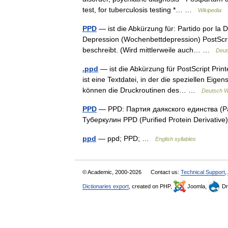
test, for tuberculosis testing *… …
Wikipedia
PPD
— ist die Abkürzung für: Partido por la 
Depression (Wochenbettdepression) PostScrip
beschreibt. (Wird mittlerweile auch… …
Deut
.ppd
— ist die Abkürzung für PostScript Prin
ist eine Textdatei, in der die speziellen Ei
können die Druckroutinen des… …
Deutsch W
PPD
— PPD: Партия даякского единства (Pa
Туберкулин PPD (Purified Protein Derivat
ppd
— ppd; PPD; …
English syllables
© Academic, 2000-2026
Contact us:
Technical Support
,
Dictionaries export
, created on PHP,
Joomla,
Dr